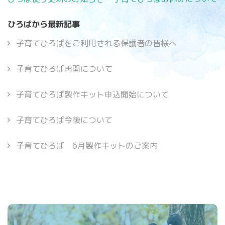
稿
ナ
ひろばから最新記事
ビ
子育てひろばをご利用される保護者の皆様へ
ゲ
ー
シ
子育てひろば再開について
ョ
ン
子育てひろば製作キット申込開始について
子育てひろば今後について
子育てひろば 6月製作キットのご案内