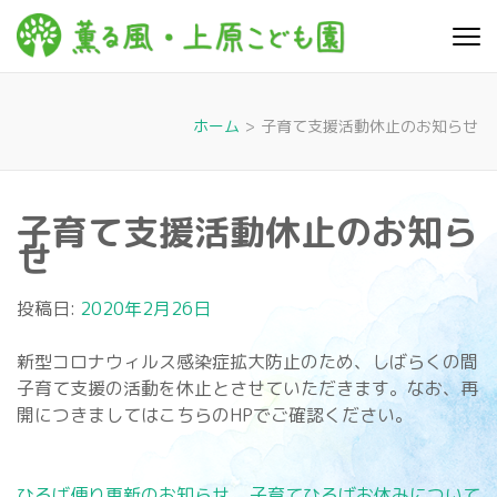
コ
ン
薫る
心豊かに 明るく す
テ
こやかに 子どもた
風・上
ちに寄り添う暮ら
ン
しを
ツ
原こど
ホーム
>
子育て支援活動休止のお知らせ
へ
も園
ス
キ
子育て支援活動休止のお知ら
ッ
せ
プ
(Enter
を
投稿日:
2020年2月26日
押
す)
新型コロナウィルス感染症拡大防止のため、しばらくの間
子育て支援の活動を休止とさせていただきます。なお、再
開につきましてはこちらのHPでご確認ください。
投
ひろば便り更新のお知らせ
子育てひろばお休みについて