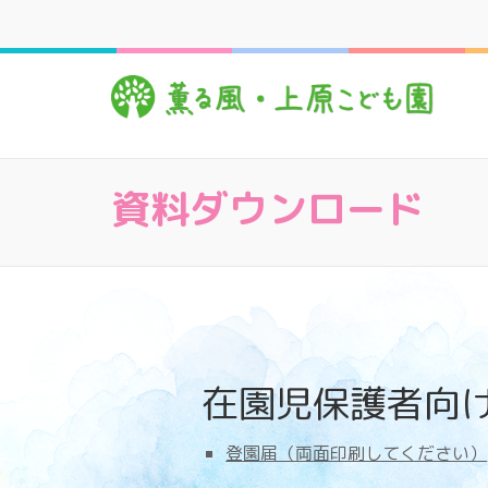
コ
ン
テ
薫
心豊
ン
ツ
へ
ス
資料ダウンロード
キ
ッ
プ
(Enter
を
押
す)
在園児保護者向
登園届（両面印刷してください）