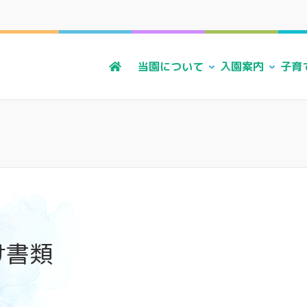
る風・上原こども園
かに 明るく すこやかに 子どもたちに寄り添う暮らしを
当園について
入園案内
子育
け書類