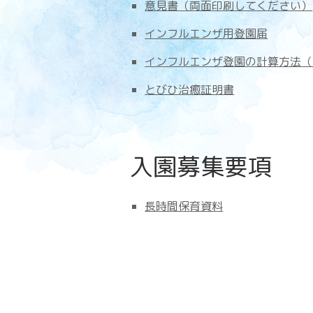
意見書（両面印刷してください）
インフルエンザ用登園届
インフルエンザ登園の計算方法（
とびひ治癒証明書
入園募集要項
長時間保育資料