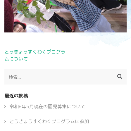
投
とうきょうすくわくプログラ
稿
ムについて
ナ
ビ
検
ゲ
索:
ー
シ
最近の投稿
ョ
ン
令和8年5月現在の園児募集について
とうきょうすくわくプログラムに参加