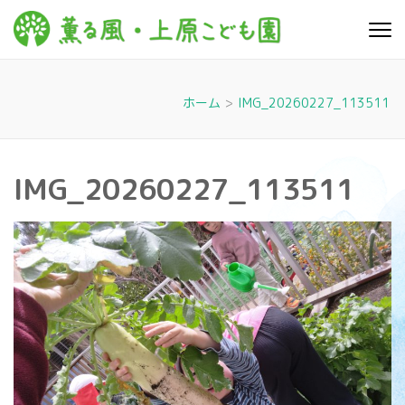
コ
ン
薫る
心豊かに 明るく す
テ
こやかに 子どもた
風・上
ちに寄り添う暮ら
ン
しを
ツ
原こど
ホーム
>
IMG_20260227_113511
へ
も園
ス
キ
IMG_20260227_113511
ッ
プ
(Enter
を
押
す)