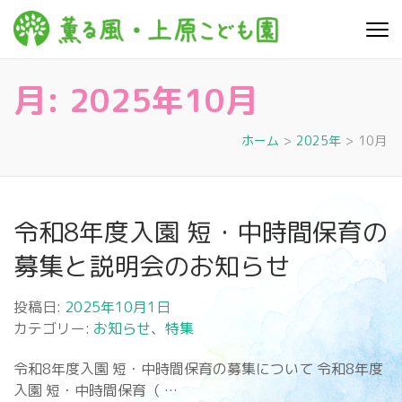
コ
ン
薫る
心豊かに 明るく す
テ
こやかに 子どもた
風・上
ちに寄り添う暮ら
ン
しを
月:
2025年10月
ツ
原こど
へ
も園
ス
ホーム
>
2025年
>
10月
キ
ッ
プ
令和8年度入園 短・中時間保育の
(Enter
を
募集と説明会のお知らせ
押
す)
投稿日:
2025年10月1日
カテゴリー:
お知らせ
、
特集
令和8年度入園 短・中時間保育の募集について 令和8年度
入園 短・中時間保育（ …