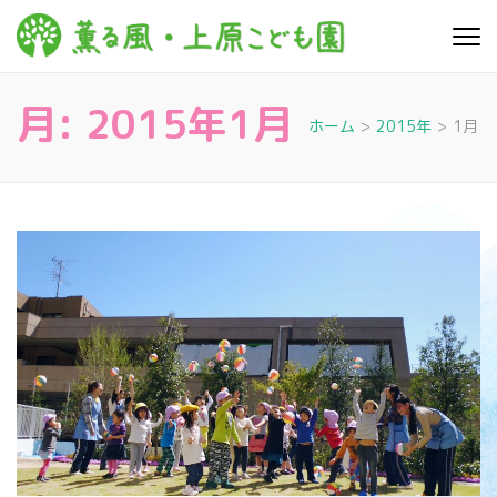
コ
ン
薫る
心豊かに 明るく す
テ
こやかに 子どもた
風・上
ちに寄り添う暮ら
ン
しを
月:
2015年1月
ツ
原こど
ホーム
>
2015年
>
1月
へ
も園
ス
キ
ッ
プ
(Enter
を
押
す)