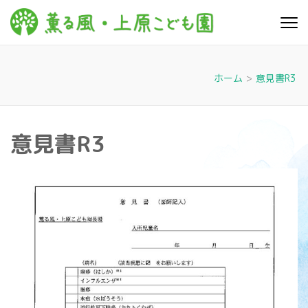
コ
ン
薫る
心豊かに 明るく す
テ
こやかに 子どもた
風・上
ちに寄り添う暮ら
ン
しを
ツ
原こど
ホーム
>
意見書R3
へ
も園
ス
キ
意見書R3
ッ
プ
(Enter
を
押
す)