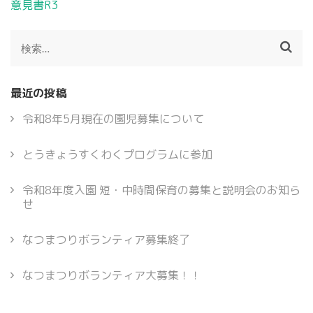
投
意見書R3
稿
ナ
検
ビ
索:
ゲ
ー
最近の投稿
シ
ョ
令和8年5月現在の園児募集について
ン
とうきょうすくわくプログラムに参加
令和8年度入園 短・中時間保育の募集と説明会のお知ら
せ
なつまつりボランティア募集終了
なつまつりボランティア大募集！！