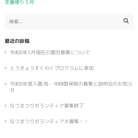
投
支援便り５月
稿
ナ
検
ビ
索:
ゲ
ー
最近の投稿
シ
ョ
令和8年5月現在の園児募集について
ン
とうきょうすくわくプログラムに参加
令和8年度入園 短・中時間保育の募集と説明会のお知ら
せ
なつまつりボランティア募集終了
なつまつりボランティア大募集！！