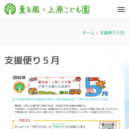
コ
ン
薫る
心豊かに 明るく す
テ
こやかに 子どもた
風・上
ちに寄り添う暮ら
ン
しを
ツ
原こど
ホーム
>
支援便り５月
へ
も園
ス
キ
支援便り５月
ッ
プ
(Enter
を
押
す)