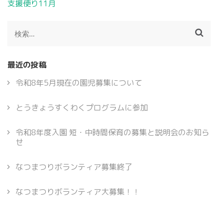
投
支援便り11月
稿
ナ
検
ビ
索:
ゲ
ー
最近の投稿
シ
ョ
令和8年5月現在の園児募集について
ン
とうきょうすくわくプログラムに参加
令和8年度入園 短・中時間保育の募集と説明会のお知ら
せ
なつまつりボランティア募集終了
なつまつりボランティア大募集！！