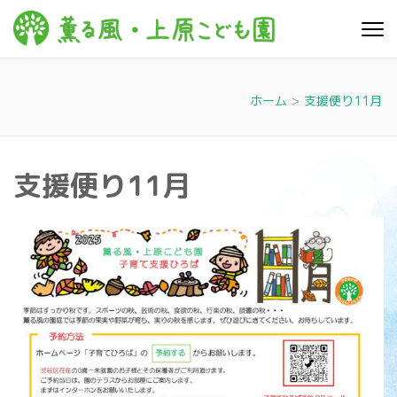
コ
ン
薫る
心豊かに 明るく す
テ
こやかに 子どもた
風・上
ちに寄り添う暮ら
ン
しを
ツ
原こど
ホーム
>
支援便り11月
へ
も園
ス
キ
支援便り11月
ッ
プ
(Enter
を
押
す)