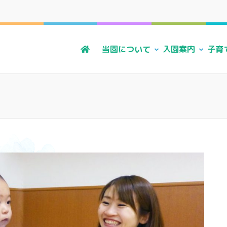
る風・上原こども園
かに 明るく すこやかに 子どもたちに寄り添う暮らしを
当園について
入園案内
子育