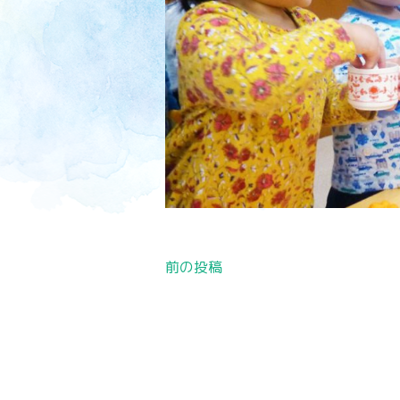
投
前の投稿
稿
ナ
ビ
ゲ
ー
シ