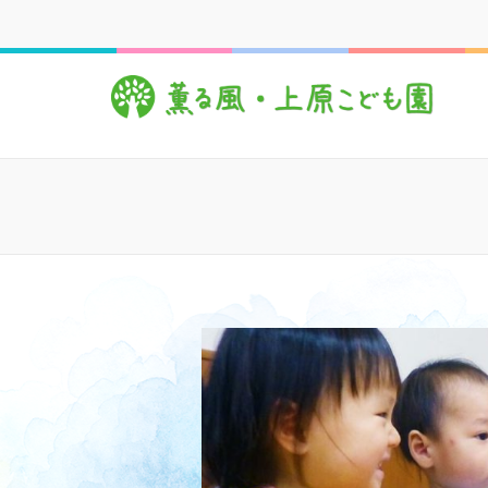
コ
ン
テ
薫
心豊
ン
ツ
へ
ス
キ
ッ
プ
(Enter
を
押
す)