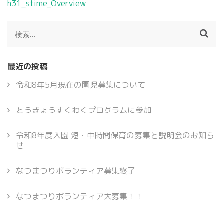
投
h31_stime_Overview
稿
ナ
検
ビ
索:
ゲ
ー
最近の投稿
シ
ョ
令和8年5月現在の園児募集について
ン
とうきょうすくわくプログラムに参加
令和8年度入園 短・中時間保育の募集と説明会のお知ら
せ
なつまつりボランティア募集終了
なつまつりボランティア大募集！！