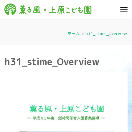
コ
ン
薫る
心豊かに 明るく す
テ
こやかに 子どもた
風・上
ちに寄り添う暮ら
ン
しを
ツ
原こど
ホーム
>
h31_stime_Overview
へ
も園
ス
キ
h31_stime_Overview
ッ
プ
(Enter
を
押
す)