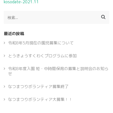
投
kosodate-2021.11
稿
ナ
検
ビ
索:
ゲ
ー
最近の投稿
シ
ョ
令和8年5月現在の園児募集について
ン
とうきょうすくわくプログラムに参加
令和8年度入園 短・中時間保育の募集と説明会のお知ら
せ
なつまつりボランティア募集終了
なつまつりボランティア大募集！！