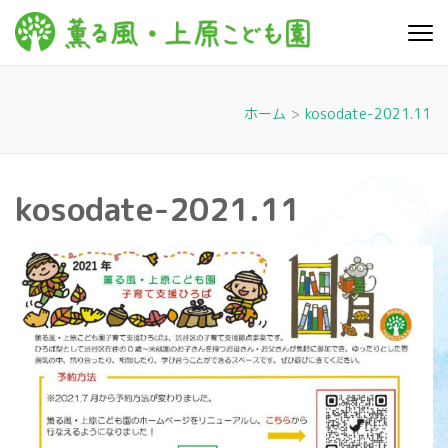
コ
ン
薫る
心豊かに 明るく す
テ
こやかに 子どもた
風・上
ちに寄り添う暮ら
ン
しを
ツ
原こど
ホーム
>
kosodate-2021.11
へ
も園
ス
キ
kosodate-2021.11
ッ
プ
(Enter
を
押
す)