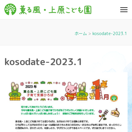
コ
ン
薫る
心豊かに 明るく す
テ
こやかに 子どもた
風・上
ちに寄り添う暮ら
ン
しを
ツ
原こど
ホーム
>
kosodate-2023.1
へ
も園
ス
キ
kosodate-2023.1
ッ
プ
(Enter
を
押
す)