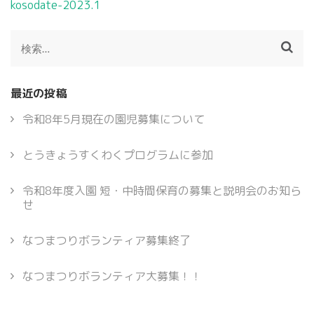
投
kosodate-2023.1
稿
ナ
検
ビ
索:
ゲ
ー
最近の投稿
シ
ョ
令和8年5月現在の園児募集について
ン
とうきょうすくわくプログラムに参加
令和8年度入園 短・中時間保育の募集と説明会のお知ら
せ
なつまつりボランティア募集終了
なつまつりボランティア大募集！！