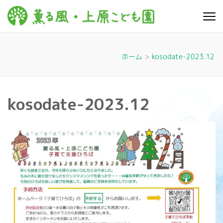
コ
ン
薫る
心豊かに 明るく す
テ
こやかに 子どもた
風・上
ちに寄り添う暮ら
ン
しを
ツ
原こど
ホーム
>
kosodate-2023.12
へ
も園
ス
キ
kosodate-2023.12
ッ
プ
(Enter
を
押
す)