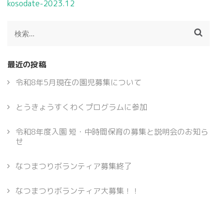
投
kosodate-2023.12
稿
ナ
検
ビ
索:
ゲ
ー
最近の投稿
シ
ョ
令和8年5月現在の園児募集について
ン
とうきょうすくわくプログラムに参加
令和8年度入園 短・中時間保育の募集と説明会のお知ら
せ
なつまつりボランティア募集終了
なつまつりボランティア大募集！！