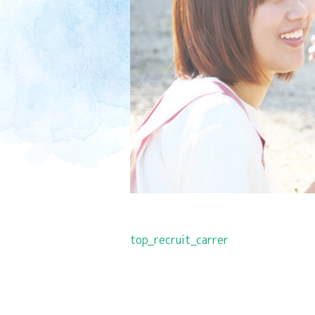
投
top_recruit_carrer
稿
ナ
ビ
ゲ