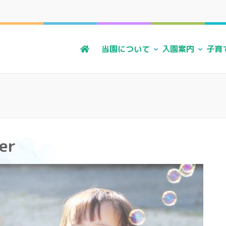
る風・上原こども園
かに 明るく すこやかに 子どもたちに寄り添う暮らしを
当園について
入園案内
子育
er