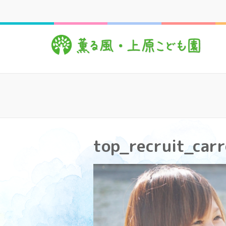
コ
ン
テ
薫
心豊
ン
ツ
へ
ス
キ
ッ
プ
(Enter
を
top_recruit_carr
押
す)